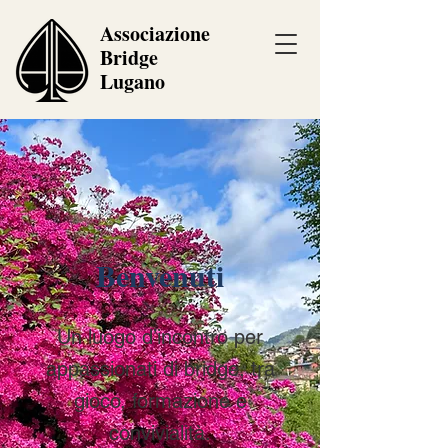
Associazione
Bridge
Lugano
Benvenuti
Un luogo d’incontro per
appassionati di bridge, tra
gioco, formazione e
convivialità.