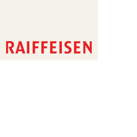
6807 Taverne
Ticino, Svizzera
bridgelugano@gmail.com
I nostri sponsor
Risorse
Link utili
RealBridge
Commissario tecnico