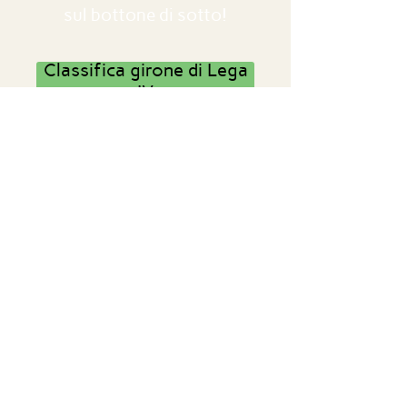
sul bottone di sotto!
Classifica girone di Lega
IV
Associazione Bridge Lugano
Centro Carvina 5
6807 Taverne
Ticino, Svizzera
bridgelugano@gmail.com
I nostri sponsor
Risorse