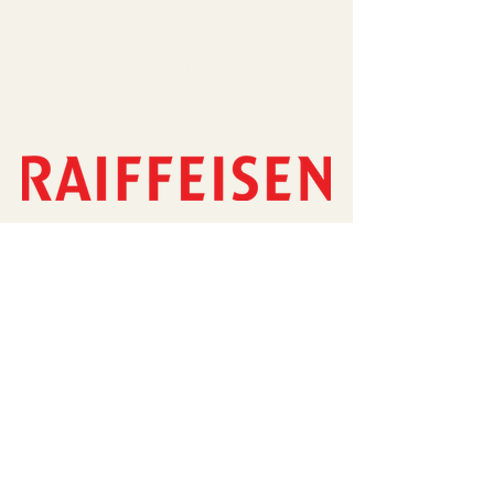
6807 Taverne
Ticino, Svizzera
bridgelugano@gmail.com
I nostri sponsor
Risorse
Link utili
RealBridge
Commissario tecnico