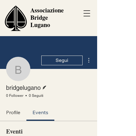
Associazione
Bridge
Lugano
Altre azioni
Segui
bridgelugano
Redattore
bridgelugano
0 Follower
0 Seguiti
Profile
Events
Eventi