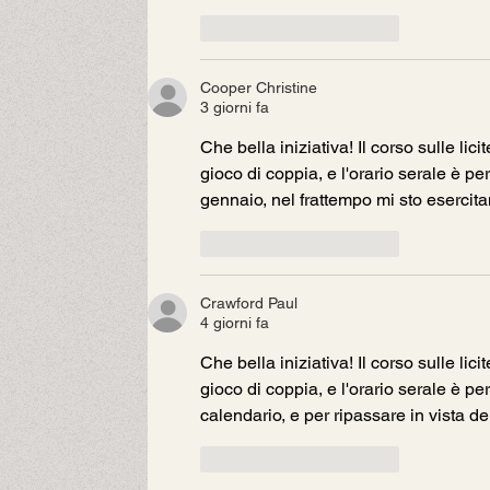
Mi piace
Rispondi
Cooper Christine
3 giorni fa
Che bella iniziativa! Il corso sulle lic
gioco di coppia, e l'orario serale è pe
gennaio, nel frattempo mi sto esercit
Mi piace
Rispondi
Crawford Paul
4 giorni fa
Che bella iniziativa! Il corso sulle lic
gioco di coppia, e l'orario serale è per
calendario, e per ripassare in vista de
Mi piace
Rispondi