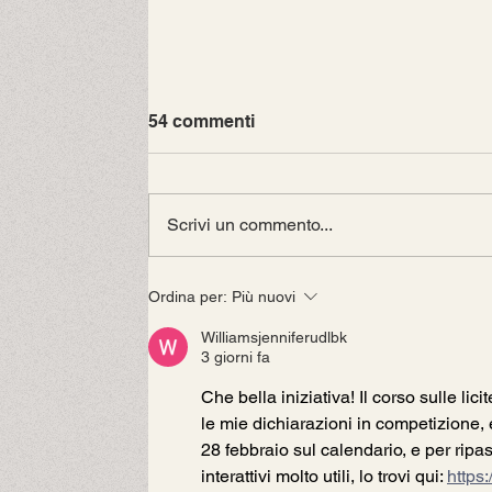
per Giovani Principianti
54 commenti
Giochiamo a Bridge Corso per
giovani principianti il gioco del
Bridge é un gioco di carte ed é
Scrivi un commento...
considerato, insieme agli scacchi,
uno...
Ordina per:
Più nuovi
Williamsjenniferudlbk
3 giorni fa
Che bella iniziativa! Il corso sulle lic
le mie dichiarazioni in competizione, e
28 febbraio sul calendario, e per ripas
interattivi molto utili, lo trovi qui: 
https: