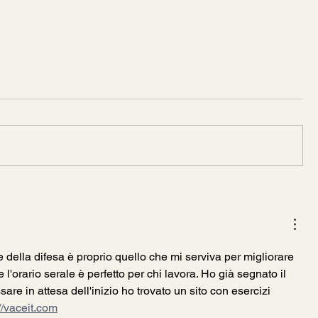
GIOCO DELLA CARTA
corso 2017
PIANO DI INSEGNAMENTO E
CALENDARIO CORSO GIOCO
DELLA CARTA 2017 serale ore
20.00 durata ca. 2 ore e mezza
presso la Sede ABL di Lamone...
ite della difesa è proprio quello che mi serviva per migliorare 
 l'orario serale è perfetto per chi lavora. Ho già segnato il 
sare in attesa dell'inizio ho trovato un sito con esercizi 
//vaceit.com