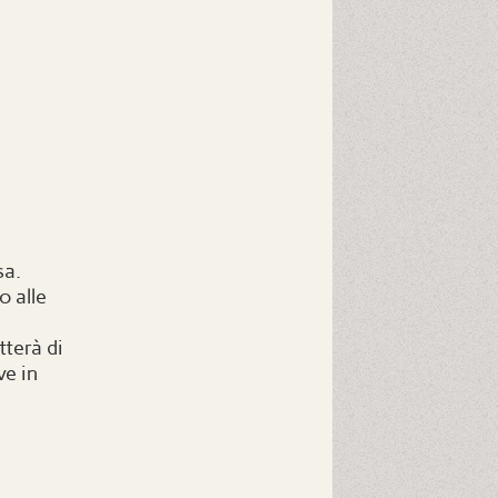
sa. 
 alle 
terà di 
ve in 