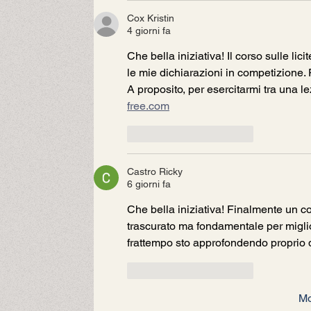
Cox Kristin
4 giorni fa
Che bella iniziativa! Il corso sulle lic
le mie dichiarazioni in competizione. P
A proposito, per esercitarmi tra una lez
free.com
Mi piace
Rispondi
Castro Ricky
6 giorni fa
Che bella iniziativa! Finalmente un co
trascurato ma fondamentale per miglior
frattempo sto approfondendo proprio 
Mi piace
Rispondi
Mo