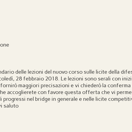
mone
endario delle lezioni del nuovo corso sulle licite della dife
coledì, 28 febbraio 2018. Le lezioni sono serali con inizio
fornirò maggiori precisazioni e vi chiederò la conferma 
 che accoglierete con favore questa offerta che vi permet
i progressi nel bridge in generale e nelle licite competiti
i saluto