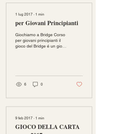
1 lug 2017
∙
1
min
per Giovani Principianti
Giochiamo a Bridge Corso
per giovani principianti il
gioco del Bridge é un gioco
di carte ed é considerato,
insieme agli scacchi, uno...
6
0
9 feb 2017
∙
1
min
GIOCO DELLA CARTA