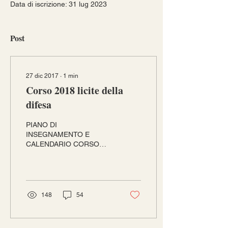
Data di iscrizione: 31 lug 2023
Post
27 dic 2017
∙
1
min
Corso 2018 licite della
difesa
PIANO DI
INSEGNAMENTO E
CALENDARIO CORSO
LICITE DELLA DIFESA
2018 serale ore 20.00
durata ca. 2 ore e mezza
presso la Sede ABL di
Lamone...
148
54