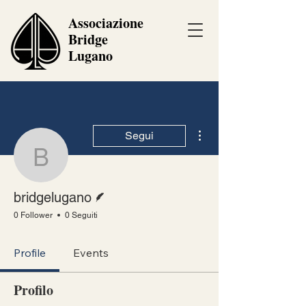
Associazione
Bridge
Lugano
Altre azioni
Segui
bridgelugano
Redattore
bridgelugano
0 Follower
0 Seguiti
Profile
Events
Profilo